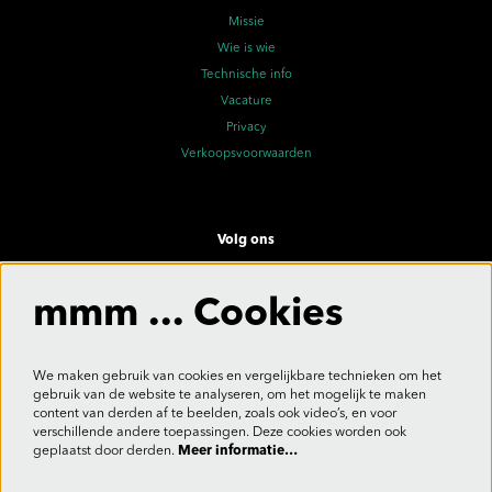
Missie
Wie is wie
Technische info
Vacature
Privacy
Verkoopsvoorwaarden
Volg ons
mmm ... Cookies
Meld je aan voor de nieuwsbrief
We maken gebruik van cookies en vergelijkbare technieken om het
gebruik van de website te analyseren, om het mogelijk te maken
content van derden af te beelden, zoals ook video’s, en voor
verschillende andere toepassingen. Deze cookies worden ook
Aanmelden
geplaatst door derden.
Meer informatie…