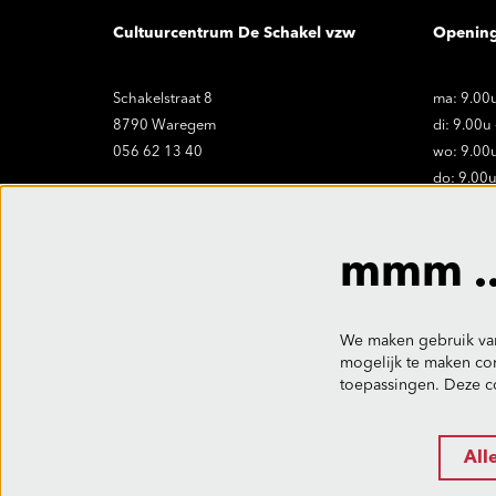
Cultuurcentrum De Schakel vzw
Openin
Schakelstraat 8
ma: 9.00u
8790 Waregem
di: 9.00u
056 62 13 40
wo: 9.00u
do: 9.00u
vr: 9.00u
onthaal@ccdeschakel.be
Sluitings
mmm ..
vr. 19.06 
We maken gebruik van
mogelijk te maken con
toepassingen. Deze c
All