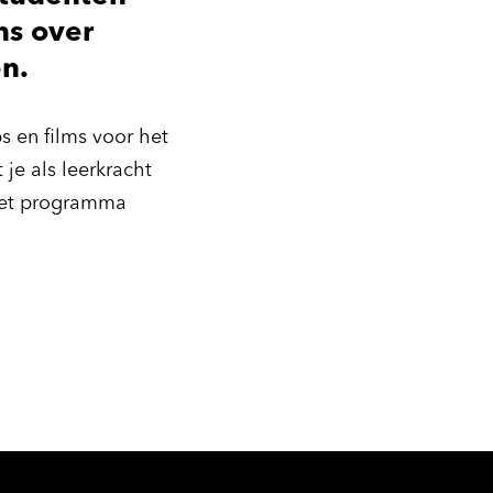
ns over
en.
 en films voor het
 je als leerkracht
het programma