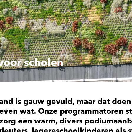
voor scholen
and is gauw gevuld, maar dat doen
even wat. Onze programmatoren s
 zorg een warm, divers podiumaan
kleuters, lagereschoolkinderen als 