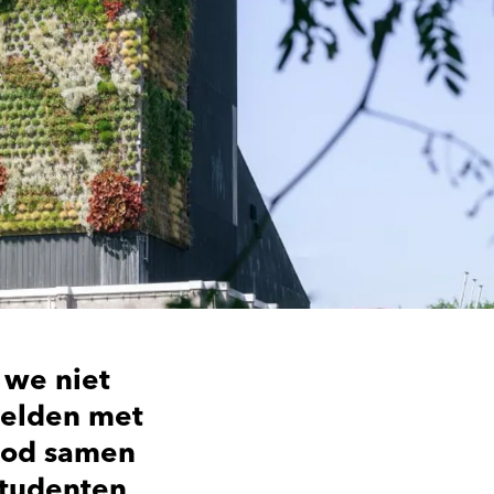
 we niet
telden met
bod samen
studenten