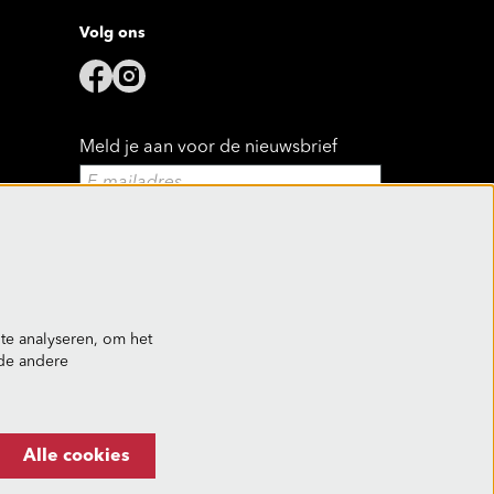
Volg ons
Meld je aan voor de nieuwsbrief
Aanmelden
Deze site wordt beschermd door reCAPTCHA, dataverwerking gebeurt in
overeenstemming met de
Cloud Data Processing Addendum
van Google.
te analyseren, om het
nde andere
Alle cookies