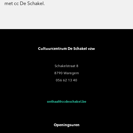
met cc De Schakel.
Cultuurcentrum De Schakel vzw
Schakelstraat 8
8790 Waregem
056 62 13 40
onthaal@ccdeschakel.be
Openingsuren