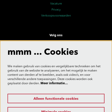
Vacature
Privacy
Verkoopsvoorwaarden
Volg ons
mmm ... Cookies
Meld je aan voor de nieuwsbrief
We maken gebruik van cookies en vergelijkbare technieken om het
gebruik van de website te analyseren, om het mogelijk te maken
content van derden af te beelden, zoals ook video’s, en voor
verschillende andere toepassingen. Deze cookies worden ook
Aanmelden
geplaatst door derden.
Meer informatie…
Alleen functionele cookies
Deze site wordt beschermd door reCAPTCHA, dataverwerking gebeurt in overeenstemming met de
Cloud Data Processing Addendum
van Google.