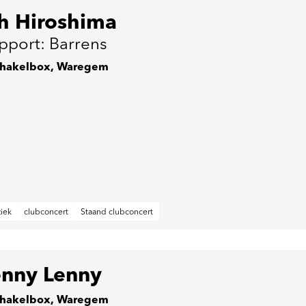
h Hiroshima
pport: Barrens
hakelbox, Waregem
iek
clubconcert
Staand clubconcert
enny Lenny
hakelbox, Waregem