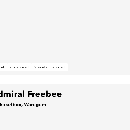
iek
clubconcert
Staand clubconcert
dmiral Freebee
hakelbox, Waregem