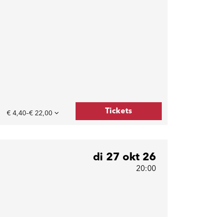
Tickets
€ 4,40–€ 22,00
di 27 okt 26
20:00