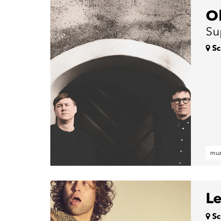
O
Su
Sc
muz
L
Sc