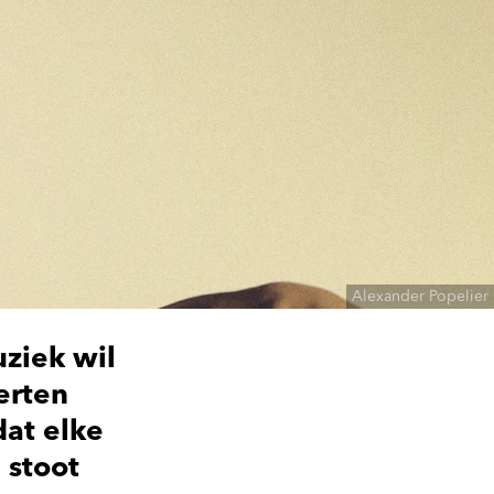
Alexander Popelier
uziek wil
certen
dat elke
 stoot