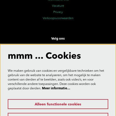
Vacature
Privacy
Verkoopsvoorwaarden
Volg ons
mmm ... Cookies
Meld je aan voor de nieuwsbrief
We maken gebruik van cookies en vergelijkbare technieken om het
gebruik van de website te analyseren, om het mogelijk te maken
content van derden af te beelden, zoals ook video’s, en voor
verschillende andere toepassingen. Deze cookies worden ook
Aanmelden
geplaatst door derden.
Meer informatie…
Alleen functionele cookies
Deze site wordt beschermd door reCAPTCHA, dataverwerking gebeurt in overeenstemming met de
Cloud Data Processing Addendum
van Google.