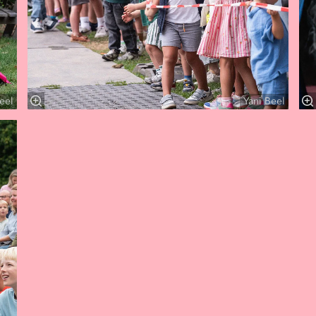
eel
Yani Beel