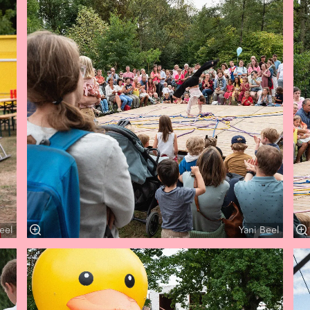
eel
Yani Beel