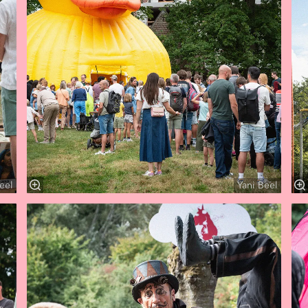
eel
Yani Beel