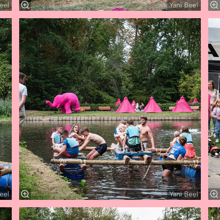
eel
Yani Beel
eel
Yani Beel