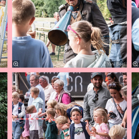
eel
Yani Beel