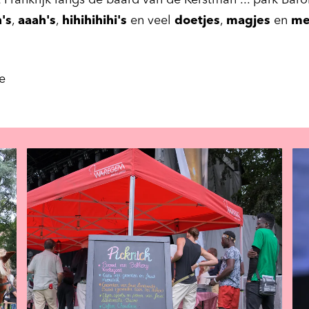
t Frankrijk langs de baard van de Kerstman ... park Bar
's
,
aaah's
,
hihihihihi's
en veel
doetjes
,
magjes
en
me
e