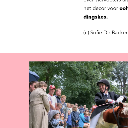
over viervoeters ui
het decor voor
ooh
dingskes.
(c) Sofie De Backer