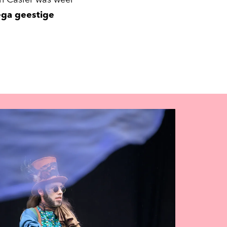
on Casier was weer
ga geestige