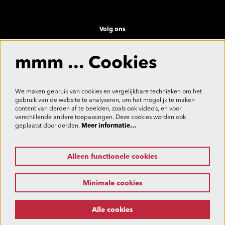
Volg ons
mmm ... Cookies
Meld je aan voor de nieuwsbrief
We maken gebruik van cookies en vergelijkbare technieken om het
gebruik van de website te analyseren, om het mogelijk te maken
content van derden af te beelden, zoals ook video’s, en voor
verschillende andere toepassingen. Deze cookies worden ook
Aanmelden
geplaatst door derden.
Meer informatie…
Alleen functionele cookies
Deze site wordt beschermd door reCAPTCHA, dataverwerking gebeurt in overeenstemming met de
Cloud Data Processing Addendum
van Google.
Minimale cookies
Alle cookies