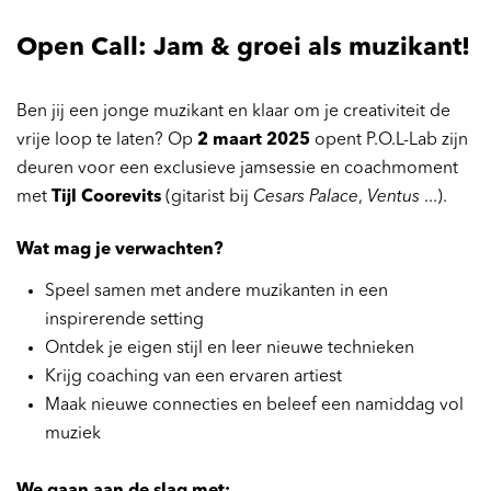
Open Call: Jam & groei als muzikant!
Ben jij een jonge muzikant en klaar om je creativiteit de
vrije loop te laten? Op
2 maart 2025
opent P.O.L-Lab zijn
deuren voor een exclusieve jamsessie en coachmoment
met
Tijl Coorevits
(gitarist bij
Cesars Palace
,
Ventus
...).
Wat mag je verwachten?
Speel samen met andere muzikanten in een
inspirerende setting
Ontdek je eigen stijl en leer nieuwe technieken
n
Krijg coaching van een ervaren artiest
Maak nieuwe connecties en beleef een namiddag vol
muziek
We gaan aan de slag met: