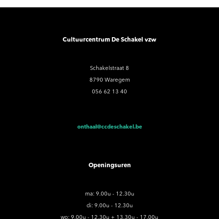
Cultuurcentrum De Schakel vzw
Schakelstraat 8
8790 Waregem
056 62 13 40
onthaal@ccdeschakel.be
Openingsuren
ma: 9.00u - 12.30u
di: 9.00u - 12.30u
wo: 9.00u - 12.30u + 13.30u - 17.00u