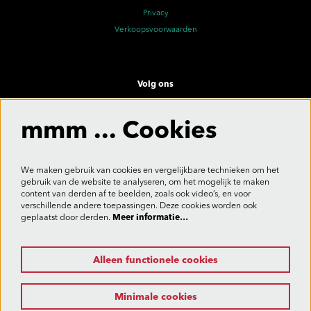
Privacy
Verkoopsvoorwaarden
Volg ons
mmm ... Cookies
Meld je aan voor de nieuwsbrief
We maken gebruik van cookies en vergelijkbare technieken om het
gebruik van de website te analyseren, om het mogelijk te maken
content van derden af te beelden, zoals ook video’s, en voor
verschillende andere toepassingen. Deze cookies worden ook
Aanmelden
geplaatst door derden.
Meer informatie…
Alleen functionele cookies
Deze site wordt beschermd door reCAPTCHA, dataverwerking gebeurt in overeenstemming met de
Cloud Data Processing Addendum
van Google.
Minimale cookies