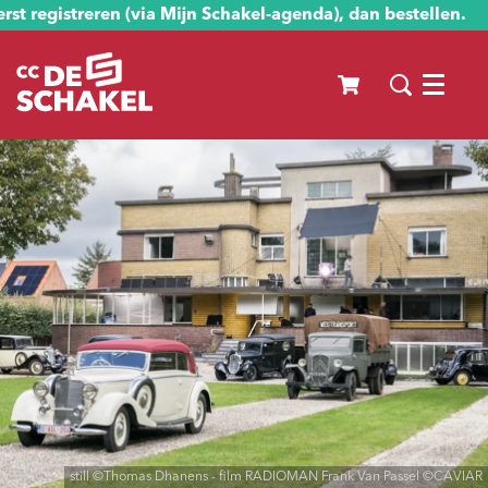
st registreren (via Mijn Schakel-agenda), dan bestellen.
Menu
still ©Thomas Dhanens - film RADIOMAN Frank Van Passel ©CAVIAR