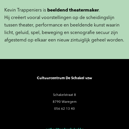
Kevin Trappeniers is
beeldend theatermaker
.
Hij creëert vooral voorstellingen op de scheidingslijn
tussen theater, performance en beeldende kunst waarin
licht, geluid, spel, beweging en scenografie secuur zijn
afgestemd op elkaar een nieuw zintuiglijk geheel worden.
Cultuurcentrum De Schakel vzw
Schakelstraat 8
8790 Waregem
056 62 13 40