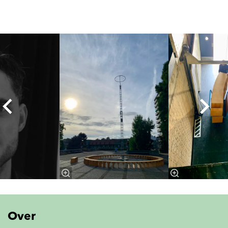
Overslaan
Over