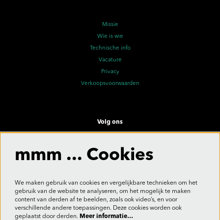
Missie
Wie is wie
Technische info
Vacature
Privacy
Verkoopsvoorwaarden
Volg ons
mmm ... Cookies
Meld je aan voor de nieuwsbrief
We maken gebruik van cookies en vergelijkbare technieken om het
gebruik van de website te analyseren, om het mogelijk te maken
content van derden af te beelden, zoals ook video’s, en voor
verschillende andere toepassingen. Deze cookies worden ook
Aanmelden
geplaatst door derden.
Meer informatie…