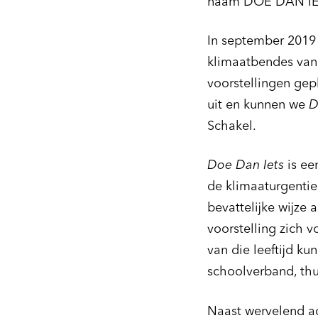
naam DOE DAN I
In september 2019 
klimaatbendes van 
voorstellingen gep
Inzoomen
uit en kunnen we
D
Schakel.
Doe Dan Iets
is ee
de klimaaturgentie
bevattelijke wijze 
voorstelling zich v
van die leeftijd ku
schoolverband, thu
Naast wervelend ac