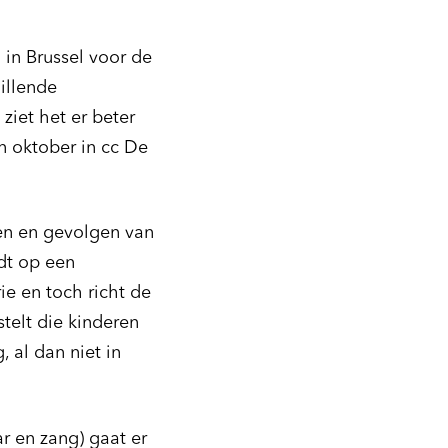
N
 in Brussel voor de
illende
ziet het er beter
Inzoomen
n oktober in cc De
en en gevolgen van
dt op een
ie en toch richt de
stelt die kinderen
, al dan niet in
r en zang) gaat er