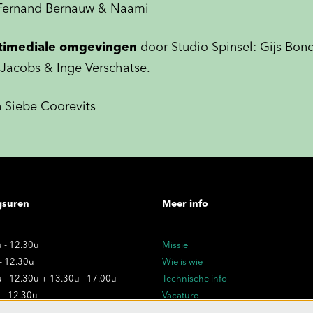
Fernand Bernauw & Naami
ltimediale omgevingen
door Studio Spinsel: Gijs Bon
Jacobs & Inge Verschatse.
n Siebe Coorevits
gsuren
Meer info
 - 12.30u
Missie
 - 12.30u
Wie is wie
 - 12.30u + 13.30u - 17.00u
Technische info
 - 12.30u
Vacature
 - 12.30u
Privacy