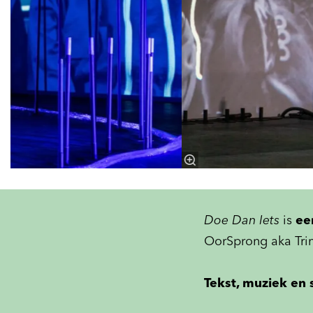
Doe Dan Iets
is
ee
OorSprong aka Tri
Tekst, muziek en 