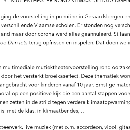
ETS - MUZIEKTHEATER ROND KLIMAATUITDAGINGE
ging de voorstelling in première in Geraardsbergen en
verschillende Vlaamse scholen. Er stonden nog versch
land maar door corona werd alles geannuleerd. Stilaan 
oe Dan Iets
terug opfrissen en inspelen. Dat doen we i
n multimediale muziektheatervoorstelling rond oorzak
 door het versterkt broeikaseffect. Deze thematiek wor
aangebracht voor kinderen vanaf 10 jaar. Ernstige mater
ooral op een positieve kijk die een aantal stappen voor
nnen zetten in de strijd tegen verdere klimaatopwarming
is, met de klas, in klimaatbendes, …
teerwerk, live muziek (met o.m. accordeon, viool, gitaa