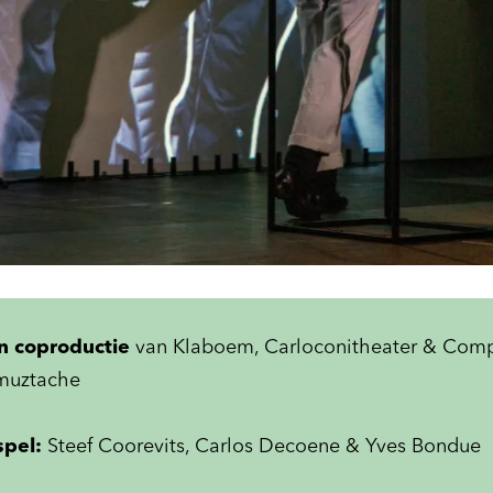
n coproductie
van Klaboem, Carloconitheater & Com
muztache
spel:
Steef Coorevits, Carlos Decoene & Yves Bondue