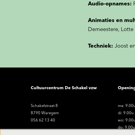
Audio-opnames:
Animaties en mu
Demeestere, Lotte 
Techniek:
Joost e
Cultuurcentrum De Schakel vzw
Openin
Schakelstraat 8
ma: 9.00u
8790 Waregem
di: 9.00u
056 62 13 40
wo: 9.00u
do: 9.00u
vr: 9.00u