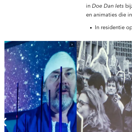
in
Doe Dan Iets
bij
en animaties die i
In residentie o
Overslaan