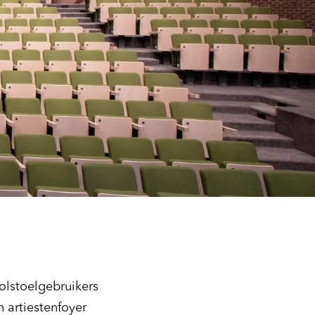
Inzoomen
rolstoelgebruikers
n artiestenfoyer