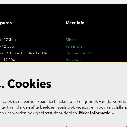
gsuren
Meer info
 - 12.30u
Missie
 - 12.30u
Wie is wie
 - 12.30u + 13.30u - 17.00u
Technische info
 - 12.30u
Vacature
 - 12.30u
Privacy
Verkoopsvoorwaarden
dagen:
. Cookies
- uitzonderlijk gesloten
 cookies en vergelijkbare technieken om het gebruik van de website 
tent van derden af te beelden, zoals ook video’s, en voor verschille
ookies worden ook geplaatst door derden.
Meer informatie…