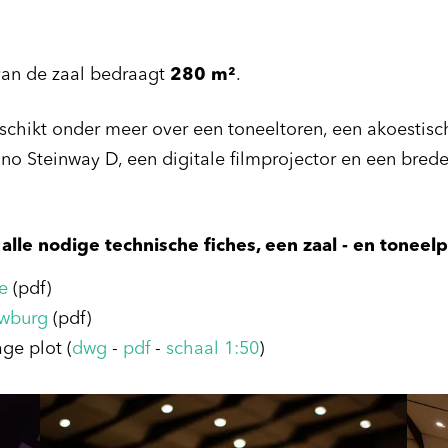
van de zaal bedraagt
280 m²
.
chikt onder meer over een toneeltoren, een akoestisc
iano Steinway D, een digitale filmprojector en een bred
alle nodige technische fiches, een zaal - en toneelp
e
(pdf)
uwburg
(pdf)
age plot (
dwg
-
pdf
-
schaal 1:50
)