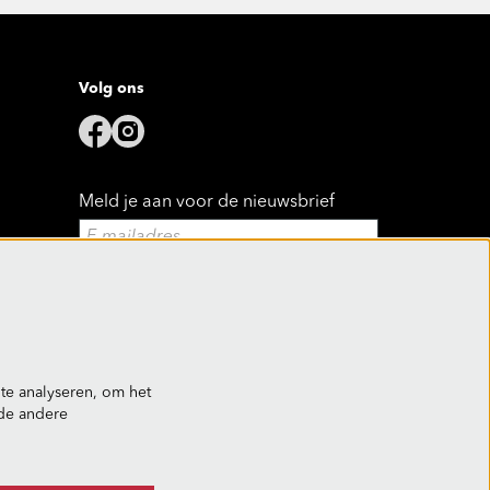
Volg ons
Meld je aan voor de nieuwsbrief
Aanmelden
Deze site wordt beschermd door reCAPTCHA, dataverwerking gebeurt in
overeenstemming met de
Cloud Data Processing Addendum
van Google.
te analyseren, om het
nde andere