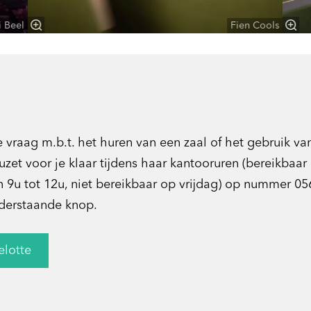
i Beel
Fien Cools
e vraag m.b.t. het huren van een zaal of het gebruik v
ouzet voor je klaar tijdens haar kantooruren (bereikbaa
9u tot 12u, niet bereikbaar op vrijdag) op nummer 056
nderstaande knop.
elotte