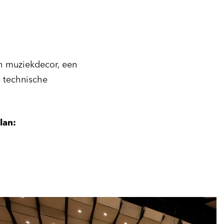
h muziekdecor, een
e technische
lan: