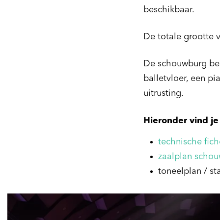
beschikbaar.
De totale grootte 
De schouwburg bes
balletvloer, een p
uitrusting.
Hieronder vind je 
technische fich
zaalplan scho
toneelplan / st
Overslaan