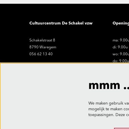
Cultuurcentrum De Schakel vzw
Openin
Schakelstraat 8
ma: 9.00u
8790 Waregem
di: 9.00u
056 62 13 40
wo: 9.00u
do: 9.00u
vr: 9.00u
onthaal@ccdeschakel.be
Sluitings
mmm ..
vr. 19.06 
We maken gebruik van
mogelijk te maken con
toepassingen. Deze c