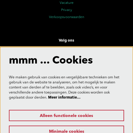
Vacature
Privacy
Verkoopsvoorwaarden
Volg ons
mmm ... Cookies
Meld je aan voor de nieuwsbrief
We maken gebruik van cookies en vergelijkbare technieken om het
gebruik van de website te analyseren, om het mogelijk te maken
content van derden af te beelden, zoals ook video’s, en voor
verschillende andere toepassingen. Deze cookies worden ook
Aanmelden
geplaatst door derden.
Meer informatie…
Alleen functionele cookies
Deze site wordt beschermd door reCAPTCHA, dataverwerking gebeurt in overeenstemming met de
Cloud Data Processing Addendum
van Google.
Minimale cookies