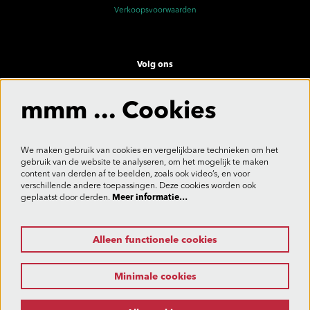
Verkoopsvoorwaarden
Volg ons
mmm ... Cookies
Meld je aan voor de nieuwsbrief
We maken gebruik van cookies en vergelijkbare technieken om het
gebruik van de website te analyseren, om het mogelijk te maken
content van derden af te beelden, zoals ook video’s, en voor
verschillende andere toepassingen. Deze cookies worden ook
Aanmelden
geplaatst door derden.
Meer informatie…
Alleen functionele cookies
Deze site wordt beschermd door reCAPTCHA, dataverwerking gebeurt in overeenstemming met de
Cloud Data Processing Addendum
van Google.
Minimale cookies