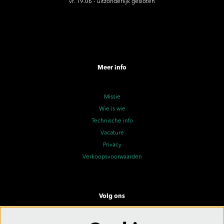
vr. 19.06 - uitzonderlijk gesloten
Meer info
Missie
Wie is wie
Technische info
Vacature
Privacy
Verkoopsvoorwaarden
Volg ons