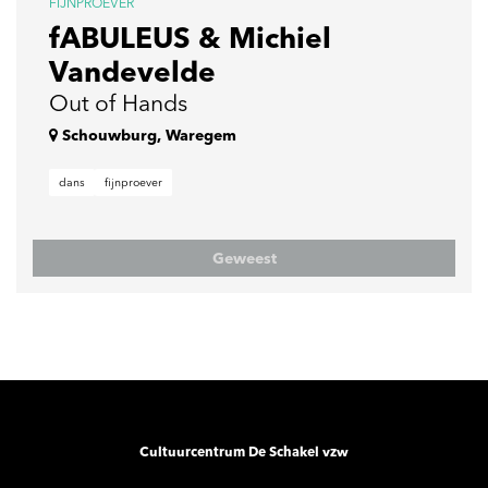
FIJNPROEVER
fABULEUS & Michiel
Vandevelde
Out of Hands
Schouwburg, Waregem
dans
fijnproever
Geweest
Cultuurcentrum De Schakel vzw