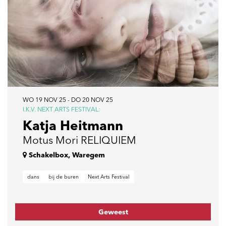
WO 19 NOV 25
-
DO 20 NOV 25
I.K.V. NEXT ARTS FESTIVAL:
Katja Heitmann
Motus Mori RELIQUIEM
Schakelbox, Waregem
dans
bij de buren
Next Arts Festival
Geweest