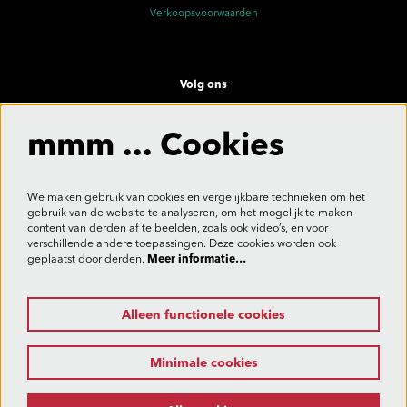
Verkoopsvoorwaarden
Volg ons
mmm ... Cookies
Meld je aan voor de nieuwsbrief
We maken gebruik van cookies en vergelijkbare technieken om het
gebruik van de website te analyseren, om het mogelijk te maken
content van derden af te beelden, zoals ook video’s, en voor
verschillende andere toepassingen. Deze cookies worden ook
Aanmelden
geplaatst door derden.
Meer informatie…
Alleen functionele cookies
Deze site wordt beschermd door reCAPTCHA, dataverwerking gebeurt in overeenstemming met de
Cloud Data Processing Addendum
van Google.
Minimale cookies