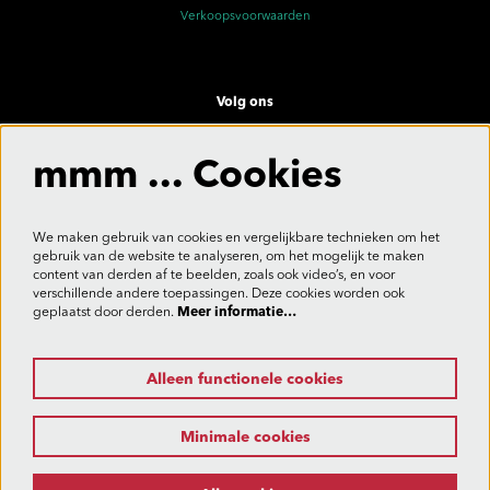
Verkoopsvoorwaarden
Volg ons
mmm ... Cookies
Meld je aan voor de nieuwsbrief
We maken gebruik van cookies en vergelijkbare technieken om het
gebruik van de website te analyseren, om het mogelijk te maken
content van derden af te beelden, zoals ook video’s, en voor
verschillende andere toepassingen. Deze cookies worden ook
Aanmelden
geplaatst door derden.
Meer informatie…
Alleen functionele cookies
Deze site wordt beschermd door reCAPTCHA, dataverwerking gebeurt in overeenstemming met de
Cloud Data Processing Addendum
van Google.
Minimale cookies