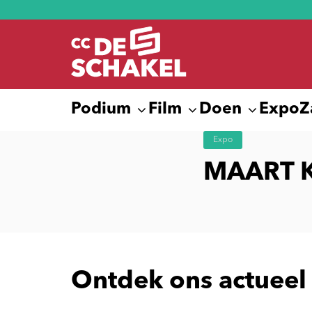
Podium
Film
Doen
Expo
Z
Expo
MAART K
Ontdek ons actueel