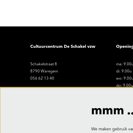
Cultuurcentrum De Schakel vzw
Openin
Schakelstraat 8
ma: 9.00u
8790 Waregem
di: 9.00u
056 62 13 40
wo: 9.00u
do: 9.00u
vr: 9.00u
onthaal@ccdeschakel.be
Sluitings
mmm ..
vr. 19.06 
We maken gebruik van