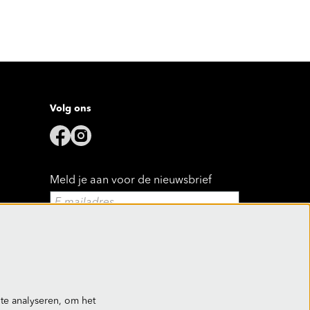
Volg ons
Meld je aan voor de nieuwsbrief
Aanmelden
Deze site wordt beschermd door reCAPTCHA, dataverwerking gebeurt in
overeenstemming met de
Cloud Data Processing Addendum
van Google.
te analyseren, om het