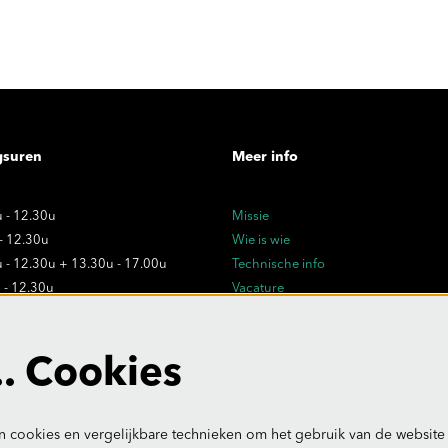
gsuren
Meer info
 - 12.30u
Missie
 - 12.30u
Wie is wie
 - 12.30u + 13.30u - 17.00u
Technische info
 - 12.30u
Vacature
 - 12.30u
Privacy
Verkoopsvoorwaarden
dagen:
. Cookies
- uitzonderlijk gesloten
 cookies en vergelijkbare technieken om het gebruik van de website 