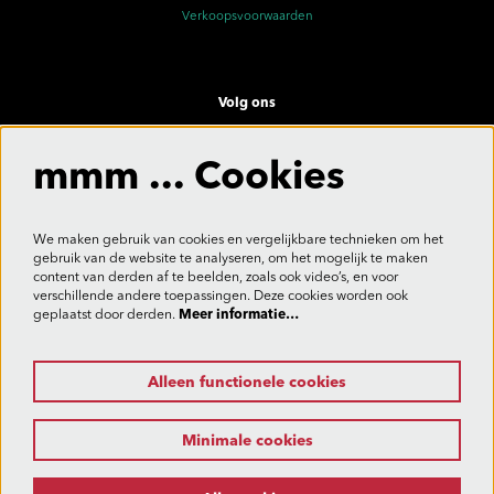
Verkoopsvoorwaarden
Volg ons
mmm ... Cookies
Meld je aan voor de nieuwsbrief
We maken gebruik van cookies en vergelijkbare technieken om het
gebruik van de website te analyseren, om het mogelijk te maken
content van derden af te beelden, zoals ook video’s, en voor
verschillende andere toepassingen. Deze cookies worden ook
Aanmelden
geplaatst door derden.
Meer informatie…
Alleen functionele cookies
Deze site wordt beschermd door reCAPTCHA, dataverwerking gebeurt in overeenstemming met de
Cloud Data Processing Addendum
van Google.
Minimale cookies