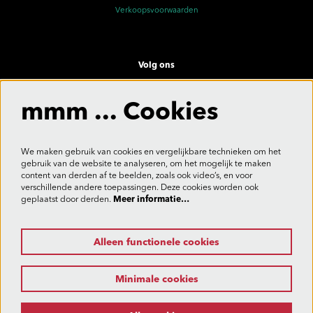
Verkoopsvoorwaarden
Volg ons
mmm ... Cookies
Meld je aan voor de nieuwsbrief
We maken gebruik van cookies en vergelijkbare technieken om het
gebruik van de website te analyseren, om het mogelijk te maken
content van derden af te beelden, zoals ook video’s, en voor
verschillende andere toepassingen. Deze cookies worden ook
Aanmelden
geplaatst door derden.
Meer informatie…
Alleen functionele cookies
Deze site wordt beschermd door reCAPTCHA, dataverwerking gebeurt in overeenstemming met de
Cloud Data Processing Addendum
van Google.
Minimale cookies