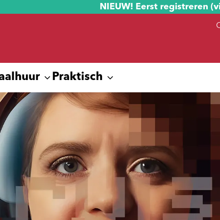
NIEUW! Eerst registreren (v
aalhuur
Praktisch