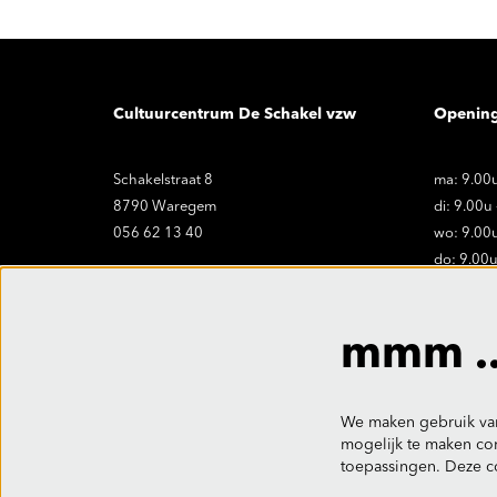
Cultuurcentrum De Schakel vzw
Openin
Schakelstraat 8
ma: 9.00u
8790 Waregem
di: 9.00u
056 62 13 40
wo: 9.00u
do: 9.00u
vr: 9.00u
onthaal@ccdeschakel.be
Sluitings
mmm ..
vr. 19.06 
We maken gebruik van
mogelijk te maken con
toepassingen. Deze c