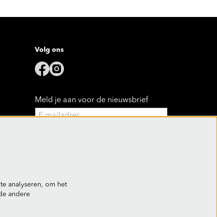
Volg ons
Meld je aan voor de nieuwsbrief
Aanmelden
Deze site wordt beschermd door reCAPTCHA, dataverwerking gebeurt in
overeenstemming met de
Cloud Data Processing Addendum
van Google.
te analyseren, om het
nde andere