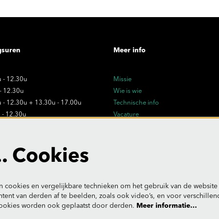
gsuren
Meer info
 - 12.30u
Missie
 - 12.30u
Wie is wie
 - 12.30u + 13.30u - 17.00u
Technische info
 - 12.30u
Vacature
 - 12.30u
Privacy
Verkoopsvoorwaarden
dagen:
. Cookies
- uitzonderlijk gesloten
 cookies en vergelijkbare technieken om het gebruik van de website 
tent van derden af te beelden, zoals ook video’s, en voor verschille
ookies worden ook geplaatst door derden.
Meer informatie…