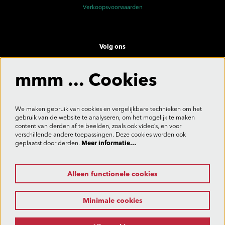
Verkoopsvoorwaarden
Volg ons
mmm ... Cookies
Meld je aan voor de nieuwsbrief
We maken gebruik van cookies en vergelijkbare technieken om het
gebruik van de website te analyseren, om het mogelijk te maken
content van derden af te beelden, zoals ook video’s, en voor
verschillende andere toepassingen. Deze cookies worden ook
Aanmelden
geplaatst door derden.
Meer informatie…
Alleen functionele cookies
Deze site wordt beschermd door reCAPTCHA, dataverwerking gebeurt in overeenstemming met de
Cloud Data Processing Addendum
van Google.
Minimale cookies