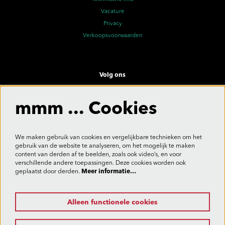
Vacature
Privacy
Verkoopsvoorwaarden
Volg ons
mmm ... Cookies
Meld je aan voor de nieuwsbrief
We maken gebruik van cookies en vergelijkbare technieken om het
gebruik van de website te analyseren, om het mogelijk te maken
content van derden af te beelden, zoals ook video’s, en voor
verschillende andere toepassingen. Deze cookies worden ook
Aanmelden
geplaatst door derden.
Meer informatie…
Alleen functionele cookies
Deze site wordt beschermd door reCAPTCHA, dataverwerking gebeurt in overeenstemming met de
Cloud Data Processing Addendum
van Google.