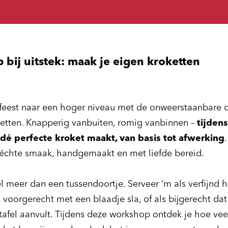
bij uitstek: maak je eigen kroketten
sfeest naar een hoger niveau met de onweerstaanbare
etten. Knapperig vanbuiten, romig vanbinnen –
tijden
e dé perfecte kroket maakt, van basis tot afwerking
 échte smaak, handgemaakt en met liefde bereid.
l meer dan een tussendoortje. Serveer ‘m als verfijnd h
lijk voorgerecht met een blaadje sla, of als bijgerecht da
tafel aanvult. Tijdens deze workshop ontdek je hoe veel