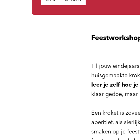
doen
workshop
Feestworkshop 
Til jouw eindejaar
huisgemaakte krok
leer je zelf hoe j
klaar gedoe, maar
Een kroket is zovee
aperitief, als sier
smaken op je feest