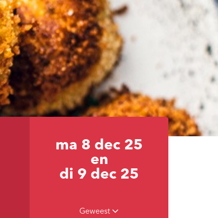
ma 8 dec 25
en
di 9 dec 25
Geweest