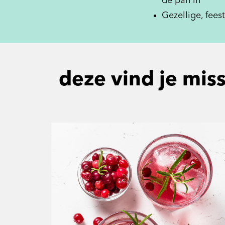
de pan in
Gezellige, fees
deze vind je mis
Overslaan