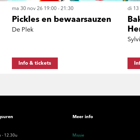
ma 30 nov 26
19:00 - 21:30
di 13
Pickles en bewaarsauzen
Ba
Her
De Plek
Sylv
Info & tickets
In
gsuren
Meer info
 - 12.30u
Missie