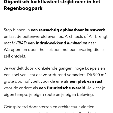
Gigantisch luchtkasteel strijkt neer in het
Regenboogpark
Stap binnen in
een reusachtig opblaasbaar kunstwerk
en laat de buitenwereld even los. Architects of Air brengt
met
MYRIAD
een indrukwekkend
luminarium
naar
Waregem en opent het seizoen met een ervaring die je
zelf ontdekt.
Je wandelt door kronkelende gangen, hoge koepels en
een spel van licht dat voortdurend verandert. Dit 900 m²
grote doolhof voelt voor de ene als
een plek van rust
,
voor de andere als
een futuristische wereld
. Je kiest je
eigen tempo, je eigen route en je eigen beleving.
Geïnspireerd door sterren en architectuur vloeien