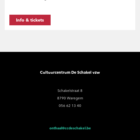
Info & tickets
Cultuurcentrum De Schakel vzw
Schakelstraat 8
8790 Waregem
056 62 13 40
onthaal@ccdeschakel.be