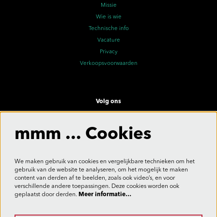
Missie
Wie is wie
Technische info
Vacature
Privacy
Verkoopsvoorwaarden
Volg ons
mmm ... Cookies
Meld je aan voor de nieuwsbrief
We maken gebruik van cookies en vergelijkbare technieken om het
gebruik van de website te analyseren, om het mogelijk te maken
content van derden af te beelden, zoals ook video’s, en voor
verschillende andere toepassingen. Deze cookies worden ook
Aanmelden
geplaatst door derden.
Meer informatie…