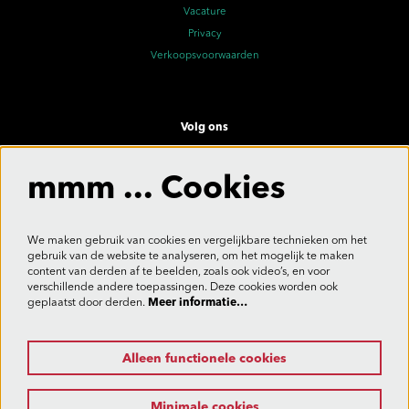
Vacature
Privacy
Verkoopsvoorwaarden
Volg ons
mmm ... Cookies
Meld je aan voor de nieuwsbrief
We maken gebruik van cookies en vergelijkbare technieken om het
gebruik van de website te analyseren, om het mogelijk te maken
content van derden af te beelden, zoals ook video’s, en voor
verschillende andere toepassingen. Deze cookies worden ook
Aanmelden
geplaatst door derden.
Meer informatie…
Alleen functionele cookies
Deze site wordt beschermd door reCAPTCHA, dataverwerking gebeurt in overeenstemming met de
Cloud Data Processing Addendum
van Google.
Minimale cookies