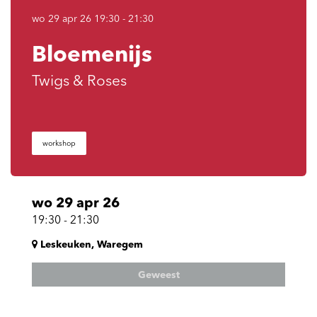
wo 29 apr 26
19:30 - 21:30
Bloemenijs
Twigs & Roses
workshop
wo 29 apr 26
19:30
-
21:30
Leskeuken, Waregem
Geweest
omen
Inzoomen