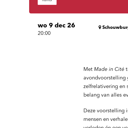
humor
wo 9 dec 26
Schouwbur
20:00
Met
Made in Cité
t
avondvoorstelling g
zelfrelativering e
belang van alles e
Deze voorstelling 
mensen en verhalen