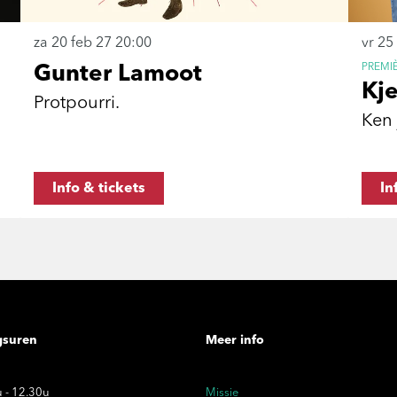
za 20 feb 27
20:00
vr 25
PREMI
Gunter Lamoot
Kj
Protpourri.
Ken 
Info & tickets
In
gsuren
Meer info
 - 12.30u
Missie