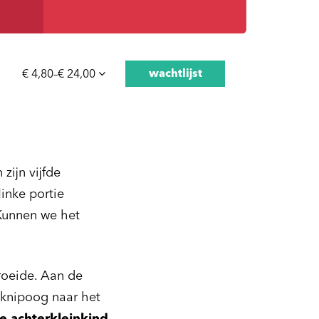
wachtlijst
€ 4,80–€ 24,00
zijn vijfde
linke portie
 Kunnen we het
groeide. Aan de
 knipoog naar het