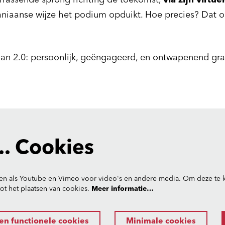
rrassende sprong richting de toekomst,
via zijn virtu
niaanse wijze het podium opduikt. Hoe precies? Dat on
han 2.0: persoonlijk, geëngageerd, en ontwapenend gr
. Cookies
en als Youtube en Vimeo voor video's en andere media. Om deze te k
t het plaatsen van cookies.
Meer informatie…
en functionele cookies
Minimale cookies