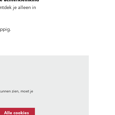
ele achterkleinkind
tdek je alleen in
appig.
unnen zien, moet je
Alle cookies