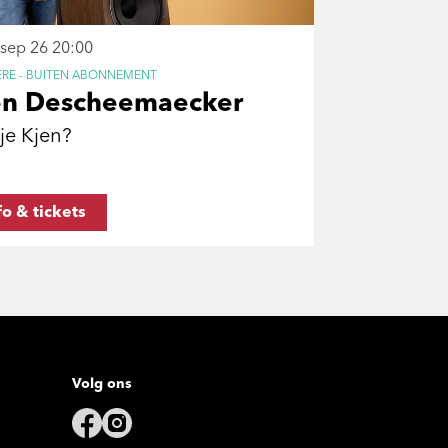
 sep 26
20:00
ÈRE - BUITEN ABONNEMENT
en Descheemaecker
je Kjen?
fo & tickets
Volg ons