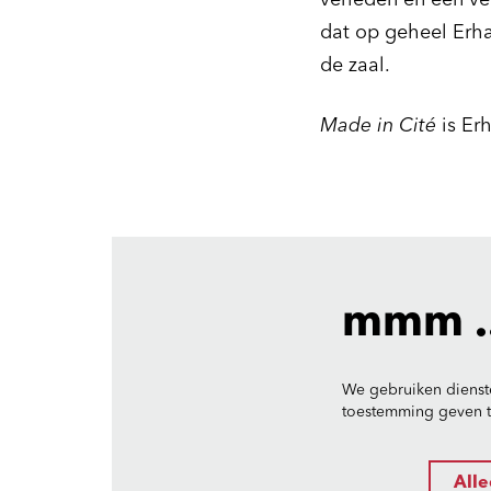
verleden én een ve
dat op geheel Erha
de zaal.
Made in Cité
is Er
mmm ..
We gebruiken dienst
toestemming geven to
Alle