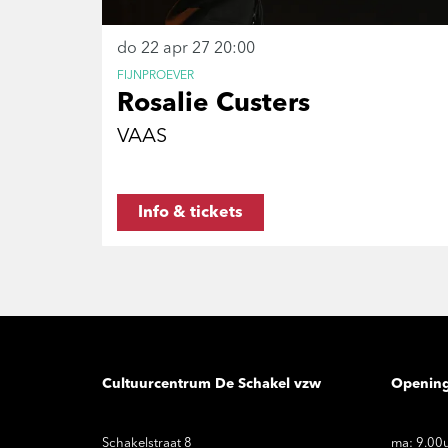
do 22 apr 27
20:00
FIJNPROEVER
Rosalie Custers
VAAS
Info & tickets
Cultuurcentrum De Schakel vzw
Openin
Schakelstraat 8
ma: 9.00u