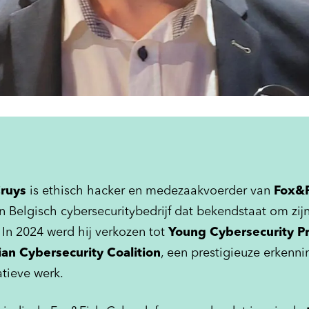
Cruys
is ethisch hacker en medezaakvoerder van
Fox&F
en Belgisch cybersecuritybedrijf dat bekendstaat om zij
 In 2024 werd hij verkozen tot
Young Cybersecurity Pr
ian Cybersecurity Coalition
, een prestigieuze erkenni
atieve werk.