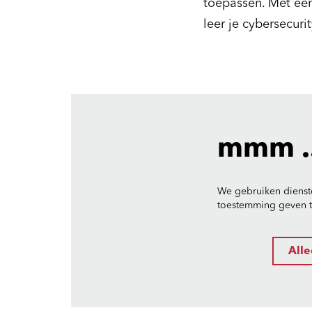
toepassen. Met ee
leer je cybersecuri
mmm ..
We gebruiken dienst
toestemming geven to
Alle