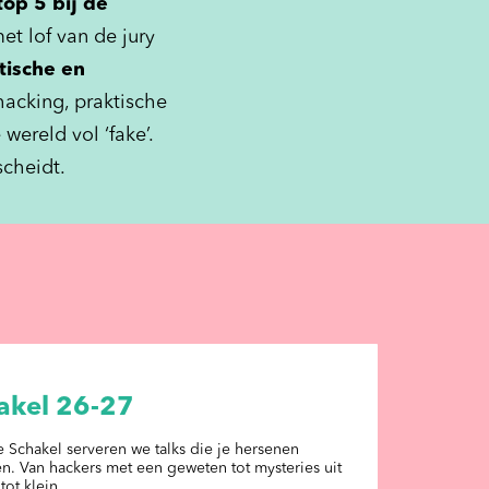
op 5 bij de
et lof van de jury
tische en
hacking, praktische
wereld vol ‘fake’.
scheidt.
hakel 26-27
Schakel serveren we talks die je hersenen
ten. Van hackers met een geweten tot mysteries uit
 tot klein…