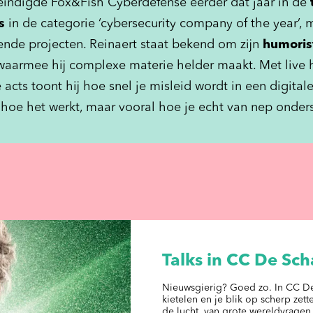
 eindigde Fox&Fish Cyberdefense eerder dat jaar in de
t
s
in de categorie ‘cybersecurity company of the year’, m
nde projecten. Reinaert staat bekend om zijn
humoris
 waarmee hij complexe materie helder maakt. Met live 
 acts toont hij hoe snel je misleid wordt in een digitale 
n hoe het werkt, maar vooral hoe je echt van nep onder
Talks in CC De Sc
Nieuwsgierig? Goed zo. In CC De 
kietelen en je blik op scherp zet
de lucht, van grote wereldvragen