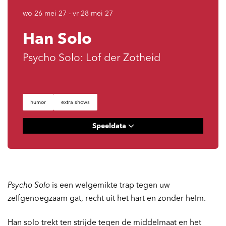
wo 26 mei 27
-
vr 28 mei 27
Han Solo
Psycho Solo: Lof der Zotheid
humor
extra shows
Speeldata
Psycho Solo
is een welgemikte trap tegen uw
zelfgenoegzaam gat, recht uit het hart en zonder helm.
Han solo trekt ten strijde tegen de middelmaat en het