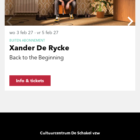
wo 3 feb 27
-
vr 5 feb 27
BUITEN ABONNEMENT
Xander De Rycke
Back to the Beginning
Info & tickets
Cultuurcentrum De Schakel vzw