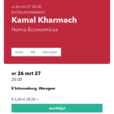
vr 26 mrt 27
20:00
BUITEN ABONNEMENT
Kamal Kharmach
Homo Economicus
humor
talk
extra shows
vr 26 mrt 27
20:00
Schouwburg, Waregem
€ 5,60–€ 28,00
wachtlijst