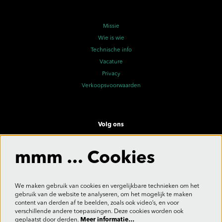
Missie
Wie is wie
Technische info
Vacature
Privacy
Verkoopsvoorwaarden
Volg ons
mmm ... Cookies
Meld je aan voor de nieuwsbrief
We maken gebruik van cookies en vergelijkbare technieken om het
gebruik van de website te analyseren, om het mogelijk te maken
content van derden af te beelden, zoals ook video’s, en voor
verschillende andere toepassingen. Deze cookies worden ook
Aanmelden
geplaatst door derden.
Meer informatie…