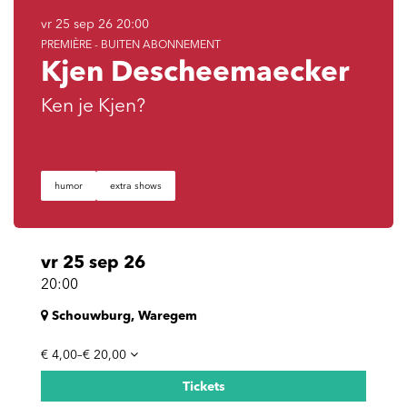
vr 25 sep 26
20:00
PREMIÈRE - BUITEN ABONNEMENT
Kjen Descheemaecker
Ken je Kjen?
humor
extra shows
vr 25 sep 26
20:00
Schouwburg, Waregem
€ 4,00–€ 20,00
Tickets