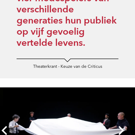
verschillende
generaties hun publiek
op vijf gevoelig
vertelde levens.
Theaterkrant - Keuze van de Criticus
Overslaan