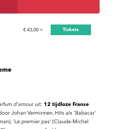
Tickets
€ 43,00
ieme
arfum d'amour
uit:
12 tijdloze Franse
door Johan Verminnen. Hits als 'Babacar'
dman), 'Le premier pas' (Claude-Michel