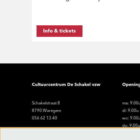
Info & tickets
Cultuurcentrum De Schakel vzw
Openin
Schakelstraat 8
ma: 9.00u
8790 Waregem
di: 9.00u
056 62 13 40
wo: 9.00u
do: 9.00u
vr: 9.00u