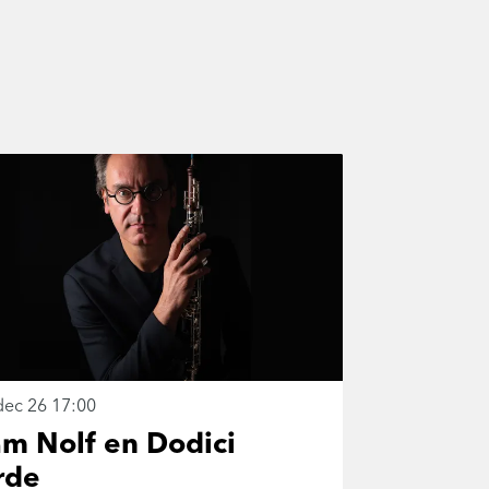
dec 26
17:00
am Nolf en Dodici
rde