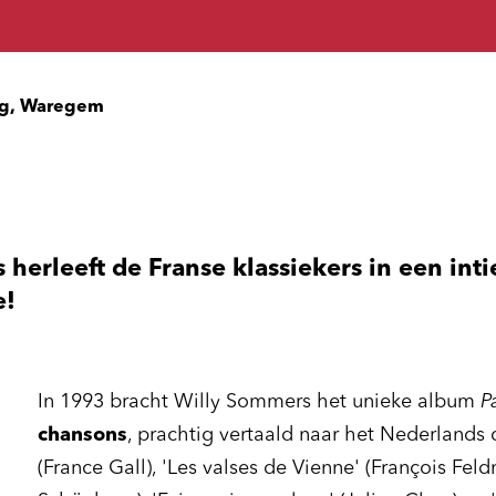
g, Waregem
herleeft de Franse klassiekers in een int
e!
In 1993 bracht Willy Sommers het unieke album
P
chansons
, prachtig vertaald naar het Nederlands 
(France Gall), 'Les valses de Vienne' (François Fel