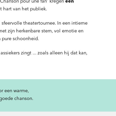
 'Chanson pour une fan' kregen
een
t hart van het publiek.
 sfeervolle theatertournee. In een intieme
 met zijn herkenbare stem, vol emotie en
n pure schoonheid.
siekers zingt ... zoals alleen hij dat kan,
or een warme,
t goede chanson.