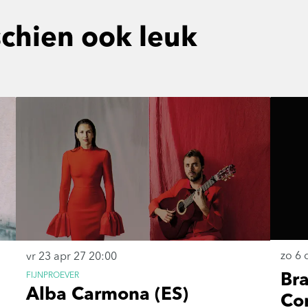
schien ook leuk
zo 6 
vr 23 apr 27
20:00
FIJNPROEVER
Br
Alba Carmona (ES)
Co