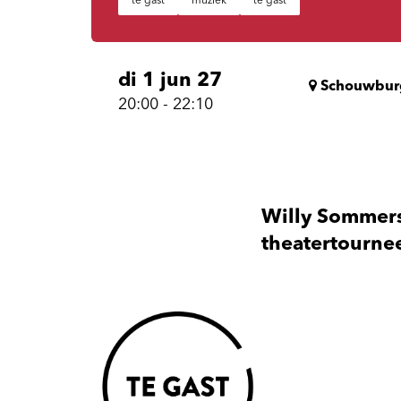
te gast
muziek
te gast
di 1 jun 27
Schouwbur
20:00
-
22:10
Willy Sommers 
theatertourne