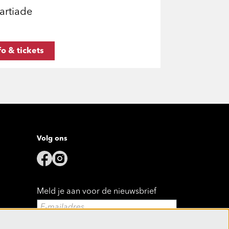
artiade
fo & tickets
Volg ons
Meld je aan voor de nieuwsbrief