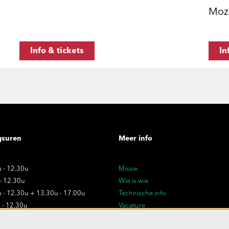
Moz
Info & tickets
In
gsuren
Meer info
 - 12.30u
Missie
 - 12.30u
Wie is wie
 - 12.30u + 13.30u - 17.00u
Technische info
 - 12.30u
Vacature
 - 12.30u
Privacy