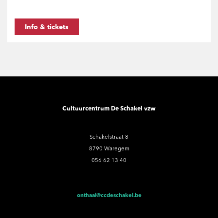
Info & tickets
Cultuurcentrum De Schakel vzw
Schakelstraat 8
8790 Waregem
056 62 13 40
onthaal@ccdeschakel.be