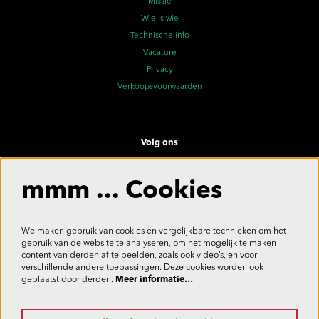
Missie
Wie is wie
Technische info
Vacature
Privacy
Verkoopsvoorwaarden
Volg ons
mmm ... Cookies
Meld je aan voor de nieuwsbrief
We maken gebruik van cookies en vergelijkbare technieken om het
gebruik van de website te analyseren, om het mogelijk te maken
content van derden af te beelden, zoals ook video’s, en voor
verschillende andere toepassingen. Deze cookies worden ook
Aanmelden
geplaatst door derden.
Meer informatie…