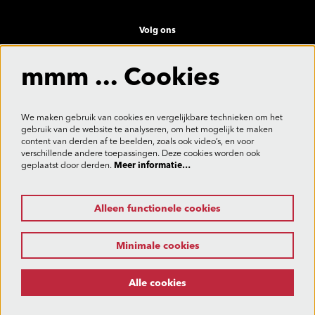
Volg ons
mmm ... Cookies
Meld je aan voor de nieuwsbrief
We maken gebruik van cookies en vergelijkbare technieken om het
gebruik van de website te analyseren, om het mogelijk te maken
content van derden af te beelden, zoals ook video’s, en voor
verschillende andere toepassingen. Deze cookies worden ook
Aanmelden
geplaatst door derden.
Meer informatie…
Alleen functionele cookies
Deze site wordt beschermd door reCAPTCHA, dataverwerking gebeurt in overeenstemming met de
Cloud Data Processing Addendum
van Google.
Minimale cookies
Alle cookies