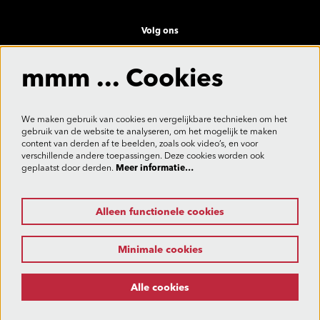
Volg ons
mmm ... Cookies
Meld je aan voor de nieuwsbrief
We maken gebruik van cookies en vergelijkbare technieken om het
gebruik van de website te analyseren, om het mogelijk te maken
content van derden af te beelden, zoals ook video’s, en voor
verschillende andere toepassingen. Deze cookies worden ook
Aanmelden
geplaatst door derden.
Meer informatie…
Alleen functionele cookies
Deze site wordt beschermd door reCAPTCHA, dataverwerking gebeurt in overeenstemming met de
Cloud Data Processing Addendum
van Google.
Minimale cookies
Alle cookies