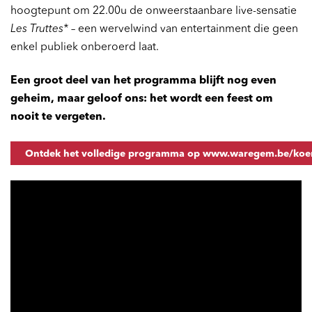
hoogtepunt om 22.00u de onweerstaanbare live-sensatie
Les Truttes*
– een wervelwind van entertainment die geen
enkel publiek onberoerd laat.
en
Inzoomen
Een groot deel van het programma blijft nog even
geheim, maar geloof ons: het wordt een feest om
nooit te vergeten.
Ontdek het volledige programma op www.waregem.be/koer