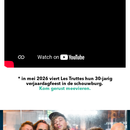
* in mei 2026 viert Les Truttes hun 30-jarig
verjaardagfeest in de schouwburg.
Kom gerust meevieren.
Overslaan