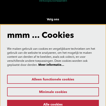
Verkoopsvoorwaarden
Volg ons
mmm ... Cookies
Meld je aan voor de nieuwsbrief
We maken gebruik van cookies en vergelijkbare technieken om het
gebruik van de website te analyseren, om het mogelijk te maken
content van derden af te beelden, zoals ook video’s, en voor
verschillende andere toepassingen. Deze cookies worden ook
Aanmelden
geplaatst door derden.
Meer informatie…
Alleen functionele cookies
Deze site wordt beschermd door reCAPTCHA, dataverwerking gebeurt in overeenstemming met de
Cloud Data Processing Addendum
van Google.
Minimale cookies
Alle cookies