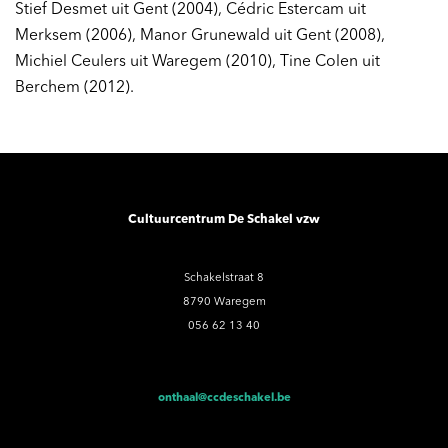
Stief Desmet uit Gent (2004), Cédric Estercam uit
Merksem (2006), Manor Grunewald uit Gent (2008),
Michiel Ceulers uit Waregem (2010), Tine Colen uit
Berchem (2012).
Cultuurcentrum De Schakel vzw
Schakelstraat 8
8790 Waregem
056 62 13 40
onthaal@ccdeschakel.be