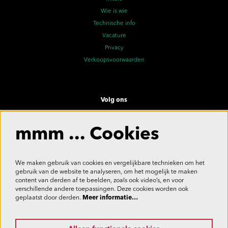
Wie is wie
Technische info
Vacature
Privacy
Verkoopsvoorwaarden
Volg ons
mmm ... Cookies
Meld je aan voor de nieuwsbrief
We maken gebruik van cookies en vergelijkbare technieken om het
gebruik van de website te analyseren, om het mogelijk te maken
content van derden af te beelden, zoals ook video’s, en voor
verschillende andere toepassingen. Deze cookies worden ook
Aanmelden
geplaatst door derden.
Meer informatie…