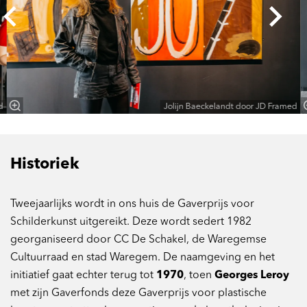
d
Jolijn Baeckelandt door JD Framed
Historiek
Tweejaarlijks wordt in ons huis de Gaverprijs voor
Schilderkunst uitgereikt. Deze wordt sedert 1982
georganiseerd door CC De Schakel, de Waregemse
Cultuurraad en stad Waregem. De naamgeving en het
initiatief gaat echter terug tot
1970
, toen
Georges Leroy
met zijn Gaverfonds deze Gaverprijs voor plastische