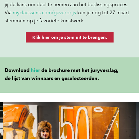
jij de kans om deel te nemen aan het beslissingsproces.
Via
myclaessens.com/gaverprijs
kun je nog tot 27 maart
stemmen op je favoriete kunstwerk.
Klik hier om je stem uit te brengen.
Download
hier
de brochure met het juryverslag,
de lijst van winnaars en geselecteerden.
Overslaan