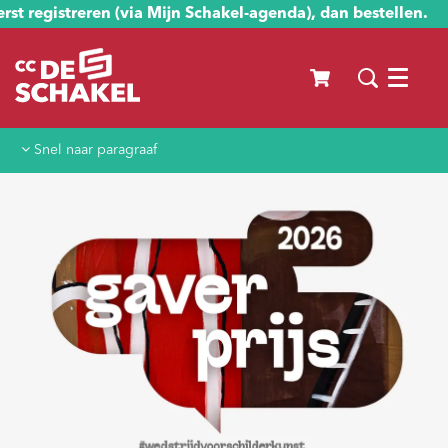
st registreren (via Mijn Schakel-agenda), dan bestellen.
Menu
Snel naar paragraaf