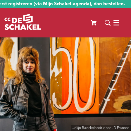
st registreren (via Mijn Schakel-agenda), dan bestellen.
Menu
Jolijn Baeckelandt door JD Framed