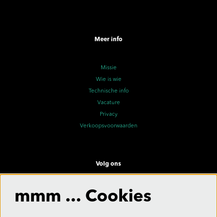
Meer info
Missie
Wie is wie
Technische info
Vacature
Privacy
Verkoopsvoorwaarden
Volg ons
mmm ... Cookies
Meld je aan voor de nieuwsbrief