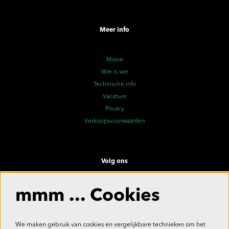
Meer info
Missie
Wie is wie
Technische info
Vacature
Privacy
Verkoopsvoorwaarden
Volg ons
mmm ... Cookies
Meld je aan voor de nieuwsbrief
We maken gebruik van cookies en vergelijkbare technieken om het