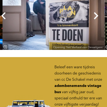
Opening 'het Verhaal van Desselgem'
Beleef een ware tijdreis
doorheen de geschiedenis
van cc De Schakel met onze
adembenemende vintage
bus
van vijftig jaar oud,
speciaal onthuld ter ere van
onze vijftigste verjaardag!