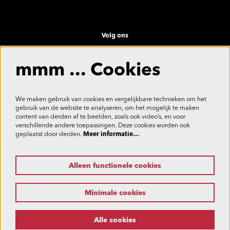
Volg ons
mmm ... Cookies
Meld je aan voor de nieuwsbrief
We maken gebruik van cookies en vergelijkbare technieken om het
gebruik van de website te analyseren, om het mogelijk te maken
content van derden af te beelden, zoals ook video’s, en voor
verschillende andere toepassingen. Deze cookies worden ook
Aanmelden
geplaatst door derden.
Meer informatie…
Alleen functionele cookies
Deze site wordt beschermd door reCAPTCHA, dataverwerking gebeurt in overeenstemming met de
Cloud Data Processing Addendum
van Google.
Minimale cookies
Alle cookies