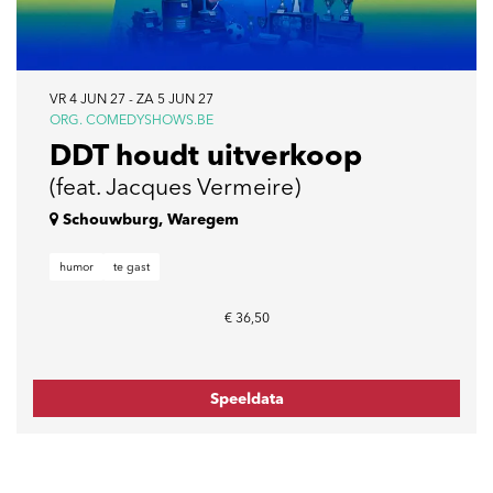
VR 4 JUN 27
-
ZA 5 JUN 27
ORG. COMEDYSHOWS.BE
DDT houdt uitverkoop
(feat. Jacques Vermeire)
Schouwburg, Waregem
humor
te gast
€ 36,50
Speeldata