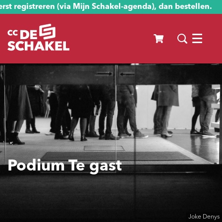
st registreren (via Mijn Schakel-agenda), dan bestellen.
Menu
Podium Te gast
Joke Denys