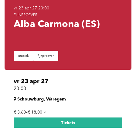
vr 23 apr 27
20:00
FIJNPROEVER
Alba Carmona (ES)
muziek
fijnproever
vr 23 apr 27
20:00
Schouwburg, Waregem
€ 3,60–€ 18,00
Tickets