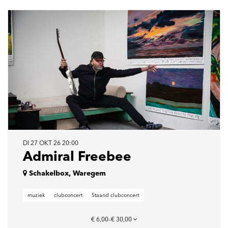
DI 27 OKT 26
20:00
Admiral Freebee
Schakelbox, Waregem
muziek
clubconcert
Staand clubconcert
€ 6,00–€ 30,00