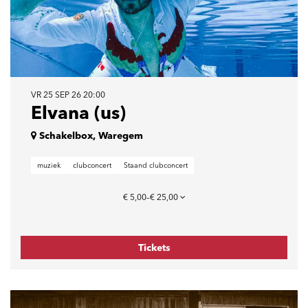
VR 25 SEP 26
20:00
Elvana (us)
Schakelbox, Waregem
muziek
clubconcert
Staand clubconcert
€ 5,00–€ 25,00
Tickets