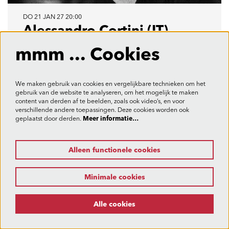
DO 21 JAN 27
20:00
Alessandro Cortini (IT)
NATI INFINITI
mmm ... Cookies
Bibliotheek Waregem
We maken gebruik van cookies en vergelijkbare technieken om het
muziek
gebruik van de website te analyseren, om het mogelijk te maken
content van derden af te beelden, zoals ook video’s, en voor
€ 4,00–€ 20,00
verschillende andere toepassingen. Deze cookies worden ook
geplaatst door derden.
Meer informatie…
Tickets
Alleen functionele cookies
Minimale cookies
Alle cookies