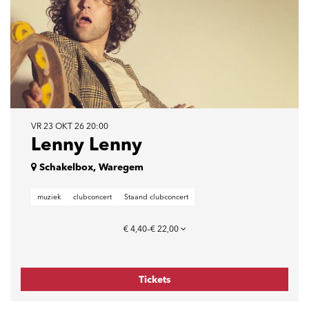
VR 23 OKT 26
20:00
Lenny Lenny
Schakelbox, Waregem
muziek
clubconcert
Staand clubconcert
€ 4,40–€ 22,00
Tickets