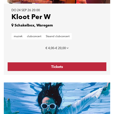
DO 24 SEP 26
20:00
Kloot Per W
Schakelbox, Waregem
muziek
clubconcert
Staand clubconcert
€ 4,00–€ 20,00
Tickets