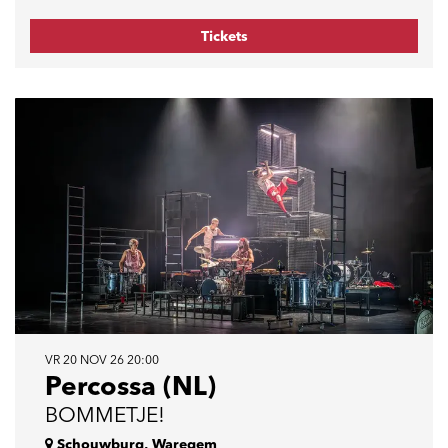
Tickets
VR 20 NOV 26
20:00
Percossa (NL)
BOMMETJE!
Schouwburg, Waregem