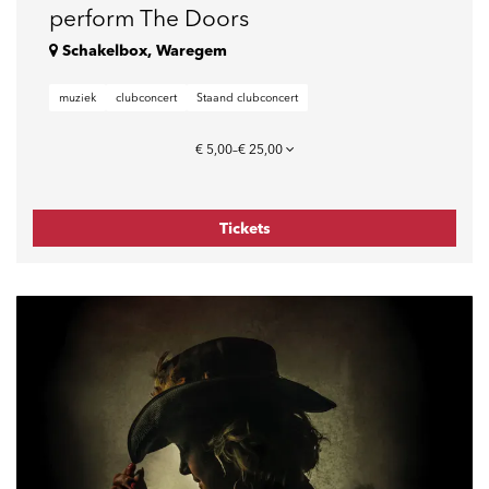
perform The Doors
Schakelbox, Waregem
muziek
clubconcert
Staand clubconcert
€ 5,00–€ 25,00
Tickets