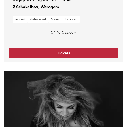
Schakelbox, Waregem
muziek
clubconcert
Staand clubconcert
€ 4,40–€ 22,00
Tickets