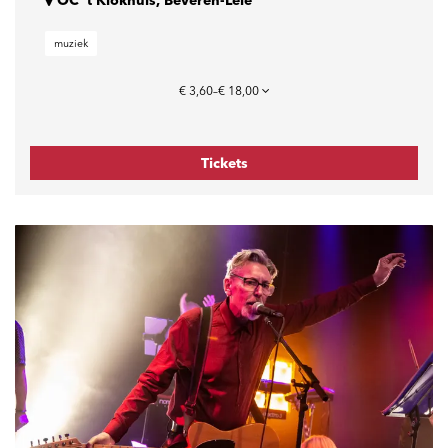
OC 't Klokhuis, Beveren-Leie
muziek
€ 3,60–€ 18,00
Tickets