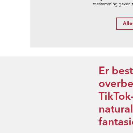
toestemming geven to
Alle
Er bes
overbe
TikTok
natura
Inzoomen
fantas