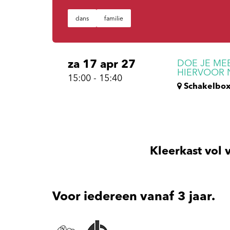
dans
familie
za 17 apr 27
DOE JE ME
HIERVOOR 
15:00
-
15:40
Schakelbo
Kleerkast vol 
Voor iedereen
vanaf 3 jaar
.