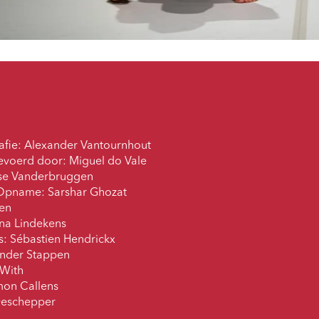
fie: Alexander Vantournhout
evoerd door: Miguel do Vale
Esse Vanderbruggen
Opname: Sarshar Ghozat
en
na Lindekens
: Sébastien Hendrickx
ander Stappen
 With
mon Callens
Deschepper