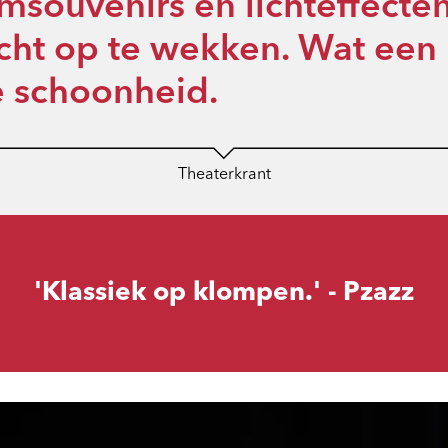
souvenirs en lichteffecte
icht op te wekken. Wat een
ke schoonheid.
Theaterkrant
'Klassiek op klompen.' - Pzazz