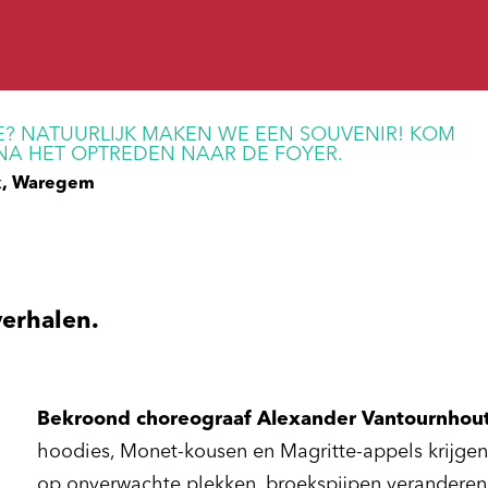
E? NATUURLIJK MAKEN WE EEN SOUVENIR! KOM
NA HET OPTREDEN NAAR DE FOYER.
x, Waregem
verhalen.
Bekroond choreograaf Alexander Vantournhou
hoodies, Monet-kousen en Magritte-appels krijge
op onverwachte plekken, broekspijpen veranderen i