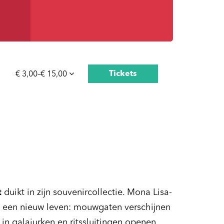
Tickets
€ 3,00–€ 15,00
t
duikt in zijn souvenircollectie. Mona Lisa-
n een nieuw leven: mouwgaten verschijnen
n galajurken en ritssluitingen openen