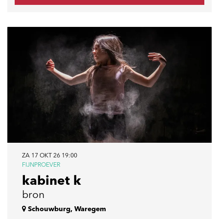
ZA 17 OKT 26
19:00
FIJNPROEVER
kabinet k
bron
Schouwburg, Waregem