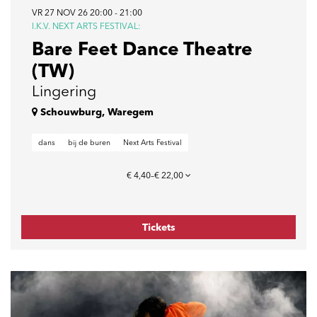
VR 27 NOV 26
20:00 - 21:00
I.K.V. NEXT ARTS FESTIVAL:
Bare Feet Dance Theatre
(TW)
Lingering
Schouwburg, Waregem
dans
bij de buren
Next Arts Festival
€ 4,40–€ 22,00
Tickets