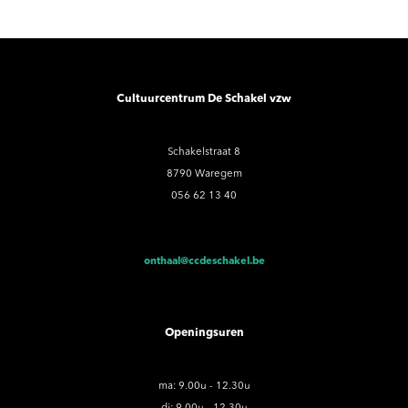
Cultuurcentrum De Schakel vzw
Schakelstraat 8
8790 Waregem
056 62 13 40
onthaal@ccdeschakel.be
Openingsuren
ma: 9.00u - 12.30u
di: 9.00u - 12.30u