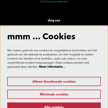
Verkoopsvoorwaarden
Volg ons
mmm ... Cookies
Meld je aan voor de nieuwsbrief
We maken gebruik van cookies en vergelijkbare technieken om het
gebruik van de website te analyseren, om het mogelijk te maken
content van derden af te beelden, zoals ook video’s, en voor
verschillende andere toepassingen. Deze cookies worden ook
Aanmelden
geplaatst door derden.
Meer informatie…
Alleen functionele cookies
Deze site wordt beschermd door reCAPTCHA, dataverwerking gebeurt in overeenstemming met de
Cloud Data Processing Addendum
van Google.
Minimale cookies
Alle cookies