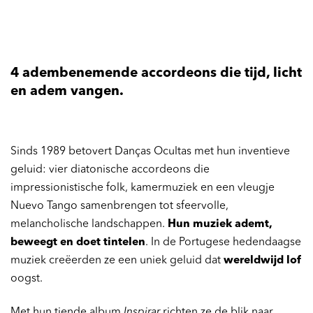
4 adembenemende accordeons die tijd, licht
en adem vangen.
Sinds 1989 betovert Danças Ocultas met hun inventieve
geluid: vier diatonische accordeons die
impressionistische folk, kamermuziek en een vleugje
Nuevo Tango samenbrengen tot sfeervolle,
melancholische landschappen.
Hun muziek ademt,
beweegt en doet tintelen
. In de Portugese hedendaagse
muziek creëerden ze een uniek geluid dat
wereldwijd lof
oogst.
Met hun tiende album
Inspirar
richten ze de blik naar