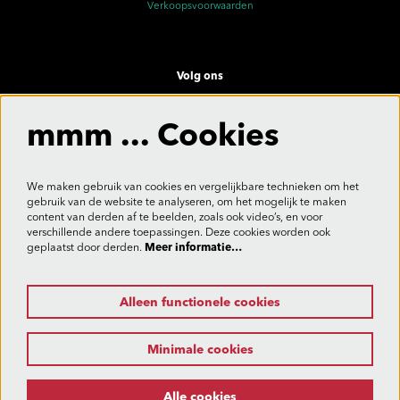
Verkoopsvoorwaarden
Volg ons
mmm ... Cookies
Meld je aan voor de nieuwsbrief
We maken gebruik van cookies en vergelijkbare technieken om het
gebruik van de website te analyseren, om het mogelijk te maken
content van derden af te beelden, zoals ook video’s, en voor
verschillende andere toepassingen. Deze cookies worden ook
Aanmelden
geplaatst door derden.
Meer informatie…
Alleen functionele cookies
Deze site wordt beschermd door reCAPTCHA, dataverwerking gebeurt in overeenstemming met de
Cloud Data Processing Addendum
van Google.
Minimale cookies
Alle cookies