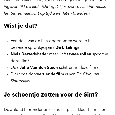
van Sinterklaas. Terwijl drones noodgedwongen worden
ingezet, tikt de klok richting Pakjesavond. Zal Sinterklaas
het Sintermaanlicht op tijd weer laten branden?
Wist je dat?
Een deel van de film opgenomen werd in het
bekende sprookjespark
De Efteling
?
Niels Destadsbader
maar liefst
twee rollen
speelt in
deze film?
Ook
Julie Van den Steen
schittert in deze film?
Dit reeds de
veertiende film
is van
De Club van
Sinterklaas
.
Je schoentje zetten voor de Sint?
Download hieronder onze knutselplaat, kleur hem in en