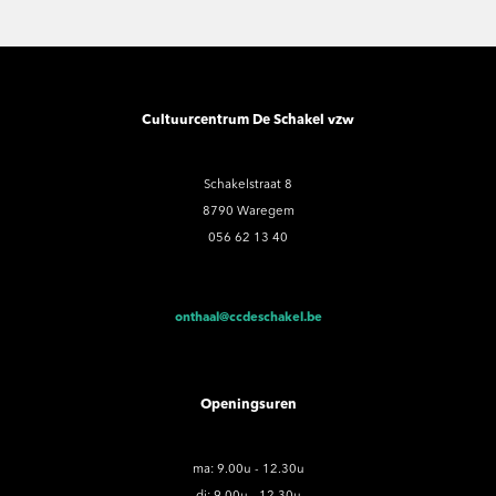
Cultuurcentrum De Schakel vzw
Schakelstraat 8
8790 Waregem
056 62 13 40
onthaal@ccdeschakel.be
Openingsuren
ma: 9.00u - 12.30u
di: 9.00u - 12.30u