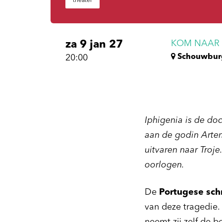
theater
za 9 jan 27
KOM NAAR D
Schouwbur
20:00
Iphigenia is de do
aan de godin Artem
uitvaren naar Troj
oorlogen.
De
Portugese sch
van deze tragedie. 