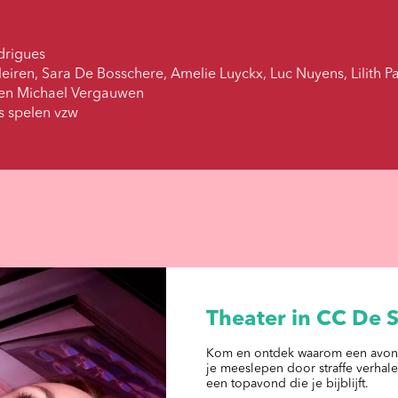
drigues
iren, Sara De Bosschere, Amelie Luyckx, Luc Nuyens, Lilith Pas
k en Michael Vergauwen
s spelen vzw
Theater in CC De 
Kom en ontdek waarom een avondje
je meeslepen door straffe verhale
een topavond die je bijblijft.