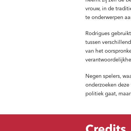
neemt zij zelf de b
vrouw, in de tradit
te onderwerpen aan
Rodrigues gebruik
tussen verschillen
van het oorspronke
verantwoordelijkh
Negen spelers, wa
onderzoeken deze v
politiek gaat, maar
Credits