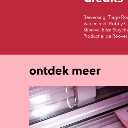
Bewerking: Tiago Ro
Van en met: Robby Cle
Sinaeve, Eliza Stuyc
Productie: de Roover
ontdek meer