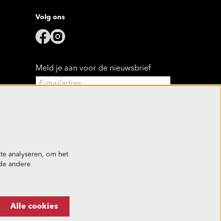
Volg ons
Meld je aan voor de nieuwsbrief
Aanmelden
Deze site wordt beschermd door reCAPTCHA, dataverwerking gebeurt in
overeenstemming met de
Cloud Data Processing Addendum
van Google.
te analyseren, om het
nde andere
Alle cookies