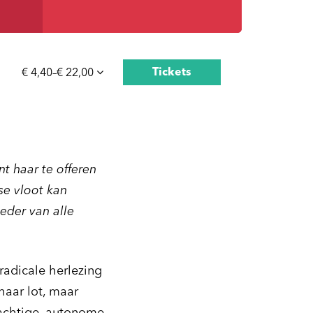
Tickets
€ 4,40–€ 22,00
t haar te offeren
se vloot kan
eder van alle
radicale herlezing
haar lot, maar