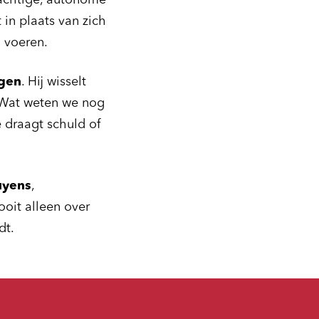
krachtige, autonome
 in plaats van zich
 voeren.
agen
. Hij wisselt
. Wat weten we nog
 draagt schuld of
uyens
,
ooit alleen over
dt.