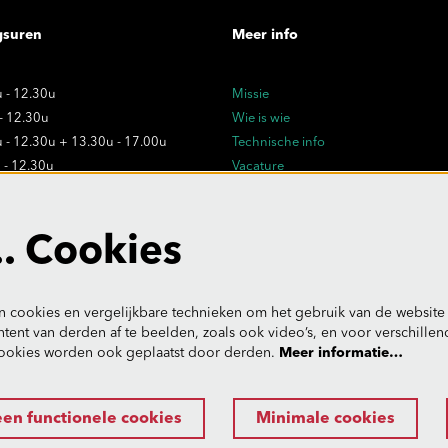
gsuren
Meer info
 - 12.30u
Missie
 - 12.30u
Wie is wie
 - 12.30u + 13.30u - 17.00u
Technische info
 - 12.30u
Vacature
 - 12.30u
Privacy
Verkoopsvoorwaarden
dagen:
. Cookies
- uitzonderlijk gesloten
 cookies en vergelijkbare technieken om het gebruik van de website 
tent van derden af te beelden, zoals ook video’s, en voor verschille
ookies worden ook geplaatst door derden.
Meer informatie…
een functionele cookies
Minimale cookies