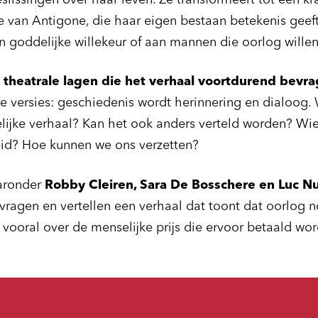
eslissingen over haar leven. Ze transformeert tot een 
ie van Antigone, die haar eigen bestaan betekenis geeft
 goddelijke willekeur of aan mannen die oorlog willen
t
theatrale lagen die het verhaal voortdurend bevr
de versies: geschiedenis wordt herinnering en dialoog
lijke verhaal? Kan het ook anders verteld worden? Wie
eid? Hoe kunnen we ons verzetten?
aronder
Robby Cleiren, Sara De Bosschere en Luc N
ragen en vertellen een verhaal dat toont dat oorlog n
 vooral over de menselijke prijs die ervoor betaald wor