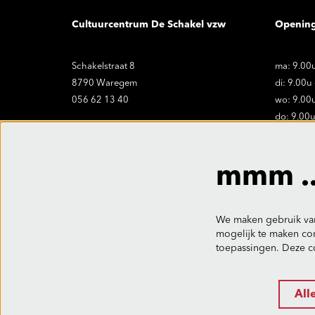
Cultuurcentrum De Schakel vzw
Openin
Schakelstraat 8
ma: 9.00u
8790 Waregem
di: 9.00u
056 62 13 40
wo: 9.00u
do: 9.00u
vr: 9.00u
onthaal@ccdeschakel.be
Sluitings
mmm ..
vr. 19.06 
We maken gebruik van
mogelijk te maken con
toepassingen. Deze c
All